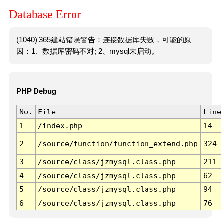
Database Error
(1040) 365建站错误警告：连接数据库失败，可能的原
因：1、数据库密码不对; 2、mysql未启动。
PHP Debug
No.
File
Line
1
/index.php
14
2
/source/function/function_extend.php
324
3
/source/class/jzmysql.class.php
211
4
/source/class/jzmysql.class.php
62
5
/source/class/jzmysql.class.php
94
6
/source/class/jzmysql.class.php
76