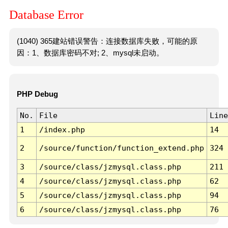
Database Error
(1040) 365建站错误警告：连接数据库失败，可能的原
因：1、数据库密码不对; 2、mysql未启动。
PHP Debug
No.
File
Line
1
/index.php
14
2
/source/function/function_extend.php
324
3
/source/class/jzmysql.class.php
211
4
/source/class/jzmysql.class.php
62
5
/source/class/jzmysql.class.php
94
6
/source/class/jzmysql.class.php
76