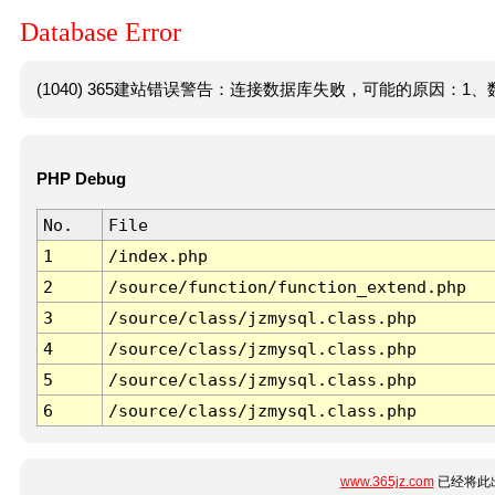
Database Error
(1040) 365建站错误警告：连接数据库失败，可能的原因：1、数
PHP Debug
No.
File
1
/index.php
2
/source/function/function_extend.php
3
/source/class/jzmysql.class.php
4
/source/class/jzmysql.class.php
5
/source/class/jzmysql.class.php
6
/source/class/jzmysql.class.php
www.365jz.com
已经将此