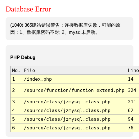
Database Error
(1040) 365建站错误警告：连接数据库失败，可能的原
因：1、数据库密码不对; 2、mysql未启动。
PHP Debug
No.
File
Line
1
/index.php
14
2
/source/function/function_extend.php
324
3
/source/class/jzmysql.class.php
211
4
/source/class/jzmysql.class.php
62
5
/source/class/jzmysql.class.php
94
6
/source/class/jzmysql.class.php
76