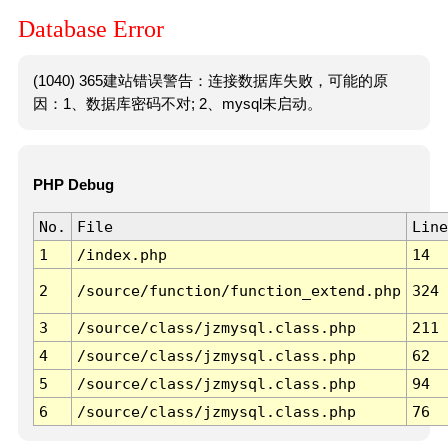
Database Error
(1040) 365建站错误警告：连接数据库失败，可能的原
因：1、数据库密码不对; 2、mysql未启动。
PHP Debug
No.
File
Line
1
/index.php
14
2
/source/function/function_extend.php
324
3
/source/class/jzmysql.class.php
211
4
/source/class/jzmysql.class.php
62
5
/source/class/jzmysql.class.php
94
6
/source/class/jzmysql.class.php
76