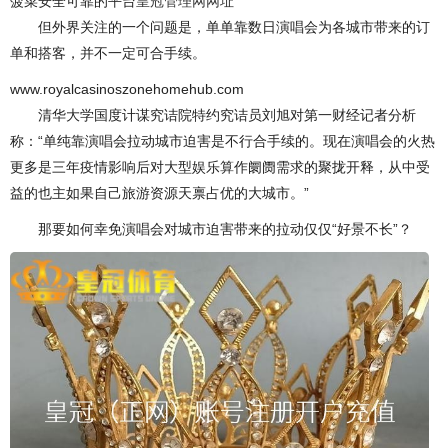
菠菜安全可靠的平台
皇冠管理网网址
但外界关注的一个问题是，单单靠数日演唱会为各城市带来的订
单和搭客，并不一定可合手续。
www.royalcasinoszonehomehub.com
清华大学国度计谋究诘院特约究诘员刘旭对第一财经记者分析
称：“单纯靠演唱会拉动城市迫害是不行合手续的。现在演唱会的火热
更多是三年疫情影响后对大型娱乐算作阛阓需求的聚拢开释，从中受
益的也主如果自己旅游资源天禀占优的大城市。”
那要如何幸免演唱会对城市迫害带来的拉动仅仅“好景不长”？