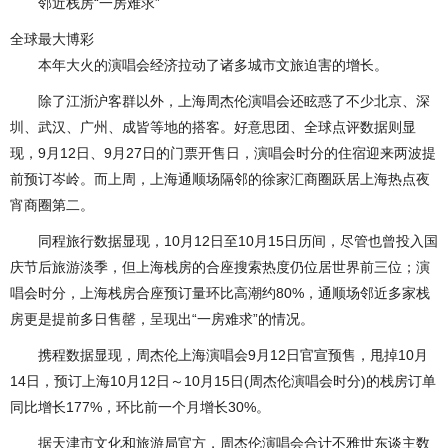
邻近栈房“一房难求”
全球最大博彩
本年大火的演唱会经济拉动了诸多城市文旅迫害的增长。
除了江浙沪客群以外，上海周杰伦演唱会还眩惑了不少北京、深
圳、武汉、广州、成皆等地的搭客。好意思团、全球点评数据则显
现，9月12日、9月27日的门票开售日，演唱会时分的住宿迎来两波提
前预订岑岭。而上周，上海通顺场隔邻的徐家汇商圈跃居上海热点夜
宵商圈第二。
同程旅行数据显现，10月12日至10月15日历间，尽管也曾投入国
庆节后旅游淡季，但上海栈房的合座搜索热度仍位居世界前三位；演
唱会时分，上海栈房合座预订量环比高潮约80%，通顺场邻近多家栈
房更是提前多日售罄，呈现出“一房难求”的情况。
携程数据显现，周杰伦上海演唱会9月12日官宣预售，甩掉10月
14日，预订上海10月12日～10月15日(周杰伦演唱会时分)的栈房订单
同比增长177%，环比前一个月增长30%。
据天津市文化和旅游局官方，周杰伦演唱会合计不雅世东谈主数