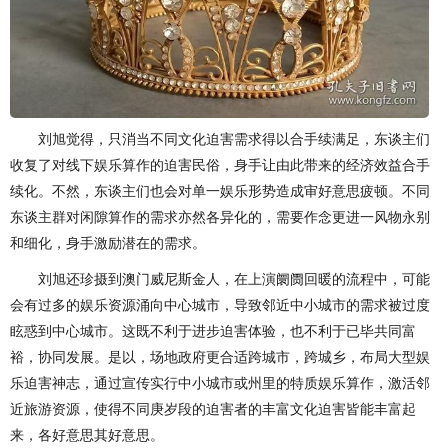
刘旭觉得，只消当不同文化迫害需求得以合手续满足，东谈主们
收复了对线下娱乐算作的迫害民俗，身手让由此带来的经济效益合手
续化。不然，东谈主们也会对单一娱乐形势造成审好意思疲顿。不同
东谈主群对闲隙算作的需求亦然各异化的，需要作念更进一风物永别
和细化，身手激励潜在的需求。
刘旭还珍摄到澳门威尼斯金人，在上演阛阓回暖的流程中，可能
会有过多的娱乐资源涌向中心城市，导致邻近中小城市的需求被过度
眩惑到中心城市。这既不利于进步迫害体验，也不利于已毕共同富
裕，协同发展。是以，场地政府更合适跨城市，跨城乡，布局大型娱
乐迫害神志，通过宣传实行中小城市或州里的特质娱乐算作，激活邻
近旅游资源，使得不同庚岁段的迫害者的丰富文化迫害皆能丰富起
来，各好意思其好意思。