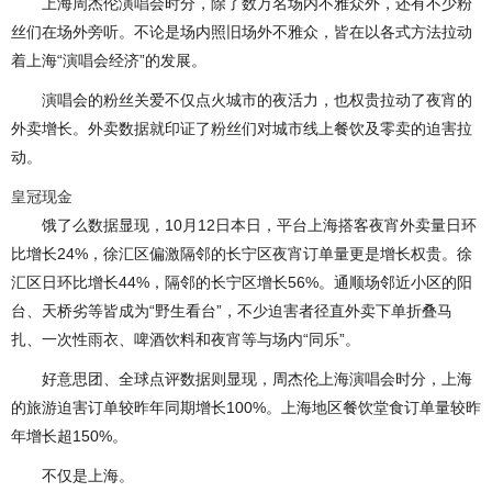
上海周杰伦演唱会时分，除了数万名场内不雅众外，还有不少粉
丝们在场外旁听。不论是场内照旧场外不雅众，皆在以各式方法拉动
着上海“演唱会经济”的发展。
演唱会的粉丝关爱不仅点火城市的夜活力，也权贵拉动了夜宵的
外卖增长。外卖数据就印证了粉丝们对城市线上餐饮及零卖的迫害拉
动。
皇冠现金
饿了么数据显现，10月12日本日，平台上海搭客夜宵外卖量日环
比增长24%，徐汇区偏激隔邻的长宁区夜宵订单量更是增长权贵。徐
汇区日环比增长44%，隔邻的长宁区增长56%。通顺场邻近小区的阳
台、天桥劣等皆成为“野生看台”，不少迫害者径直外卖下单折叠马
扎、一次性雨衣、啤酒饮料和夜宵等与场内“同乐”。
好意思团、全球点评数据则显现，周杰伦上海演唱会时分，上海
的旅游迫害订单较昨年同期增长100%。上海地区餐饮堂食订单量较昨
年增长超150%。
不仅是上海。