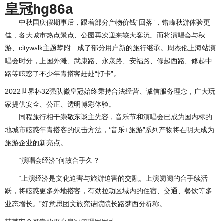
皇冠hg86a
中秋国庆假期事后，跟着部分产物价钱“回落”，错峰秋游体验更
佳，各大城市热点景点、公园再次迎来较大客流。而将演唱会与秋
游、citywalk主题攀附，成了部分用户新的旅行继承。周杰伦上海站演
唱会时分，上国外滩、武康路、永康路、安福路、修起西路、修起中
路等眩惑了不少年青搭客赶赴“打卡”。
2022世界杯32强队徽皇冠始终秉持合法经营、诚信服务理念，广大玩
家提供安全、公正、透明博彩体验。
同程旅行相干崇敬东谈主先容，音乐节和演唱会已成为国内标的
地城市眩惑年青搭客的伏击方法，“音乐+旅游”系列产物将在明天成为
旅游企业的新亮点。
“演唱会经济”何故合手久？
“上演经济是文化迫害与旅游迫害的交融。上演阛阓的合手续活
跃，将眩惑更多外地搭客，有劲拉动区域内的住宿、交通、餐饮等多
业态增长。”好意思团文旅究诘院院长路梦西分析称。