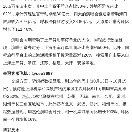
18.5万东谈主次，其中土产货不雅众占比38%，外地不雅众占比
62%，累计笼统迫害带动卓绝30亿元。四天的演唱会也通常带动海口
旅游收入9.76亿元，呼和浩特旅游收入28.80亿元，太原累计搭客环比
增长了111.46%。
演唱会同期带动了土产货用车订单量的大涨。同程旅行数据显
现，演唱会举办时分，上海用车订单量周环比高潮约500%。此外，同
程旅行平台上的上海通顺场相干搜索量高潮126%，搜索用户主要来自
上海土产货、浙江、江苏、福建、天津、安徽等地。
皇冠客服飞机：@seo3687
交通方面，驴姆妈数据显现，刚当年的周末(10月13日～10月15
日)，预订赴上海机票和高铁产物的东谈主次环比9月同期周末高潮卓
绝250%。热点启程地聚拢在杭州、苏州、无锡、南京、合肥、常州、
湖州等长三角区域城市，此外还有北京、武汉、郑州、福州等地。携
程数据显现，周杰伦演唱会时分，相干机票订单同比增长100%，环比
前一个月增长16%。
博彩反水