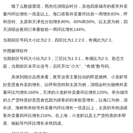
饿了么数据显现，周杰伦演唱会时分，其他四座城市的夜宵外卖
量均环比增长一倍及以上。海口搭客外卖量环比前一周增长83%，呼
和浩特、太原和天津也分别增长80%、60%和30%。以太原为例，四
天演唱会夜间订单量较前一周环比增长144%。
当期前区号码大小比为2:3，四区比为1:2:2:0，奇偶比为2:3。
外围赌球软件
当期前区号码大小比为2:3，三区比为1:3:1，奇偶比为2:3。形态方
面，当期前区未开出连号；后区开出“小大”、“奇偶”数号码。
具体到细分品类来看，夜宵迫害主要拉动的即是烧烤、小龙虾等
好意思食外卖的增长。以呼和浩特和太原为例，演唱会时分烧烤外卖
量环比均增长160%，天津的小龙虾外卖量环比增长120%。举办城市
的土产货特质好意思食也因为搭客的到来权贵增长，以海口为例，清
补凉、海鲜和米粉等外卖量均环比增长一倍及以上，太原的羊肉汤搭
客外卖量则环比增长216%。在上海，小龙虾以及土产货特质的本帮
菜、锅贴等均环比增长卓绝四成。