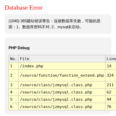
Database Error
(1040) 365建站错误警告：连接数据库失败，可能的原
因：1、数据库密码不对; 2、mysql未启动。
PHP Debug
No.
File
Line
1
/index.php
14
2
/source/function/function_extend.php
324
3
/source/class/jzmysql.class.php
211
4
/source/class/jzmysql.class.php
62
5
/source/class/jzmysql.class.php
94
6
/source/class/jzmysql.class.php
76