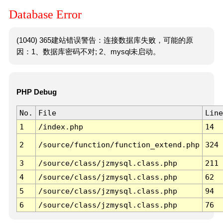
Database Error
(1040) 365建站错误警告：连接数据库失败，可能的原
因：1、数据库密码不对; 2、mysql未启动。
PHP Debug
No.
File
Line
1
/index.php
14
2
/source/function/function_extend.php
324
3
/source/class/jzmysql.class.php
211
4
/source/class/jzmysql.class.php
62
5
/source/class/jzmysql.class.php
94
6
/source/class/jzmysql.class.php
76