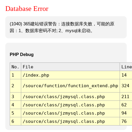
Database Error
(1040) 365建站错误警告：连接数据库失败，可能的原
因：1、数据库密码不对; 2、mysql未启动。
PHP Debug
No.
File
Line
1
/index.php
14
2
/source/function/function_extend.php
324
3
/source/class/jzmysql.class.php
211
4
/source/class/jzmysql.class.php
62
5
/source/class/jzmysql.class.php
94
6
/source/class/jzmysql.class.php
76