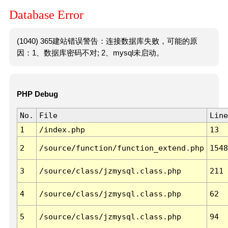
Database Error
(1040) 365建站错误警告：连接数据库失败，可能的原
因：1、数据库密码不对; 2、mysql未启动。
PHP Debug
No.
File
Line
1
/index.php
13
2
/source/function/function_extend.php
1548
3
/source/class/jzmysql.class.php
211
4
/source/class/jzmysql.class.php
62
5
/source/class/jzmysql.class.php
94