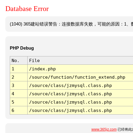
Database Error
(1040) 365建站错误警告：连接数据库失败，可能的原因：1、数
PHP Debug
No.
File
1
/index.php
2
/source/function/function_extend.php
3
/source/class/jzmysql.class.php
4
/source/class/jzmysql.class.php
5
/source/class/jzmysql.class.php
6
/source/class/jzmysql.class.php
www.365jz.com
已经将此