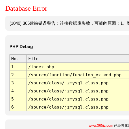
Database Error
(1040) 365建站错误警告：连接数据库失败，可能的原因：1、数
PHP Debug
No.
File
1
/index.php
2
/source/function/function_extend.php
3
/source/class/jzmysql.class.php
4
/source/class/jzmysql.class.php
5
/source/class/jzmysql.class.php
6
/source/class/jzmysql.class.php
www.365jz.com
已经将此