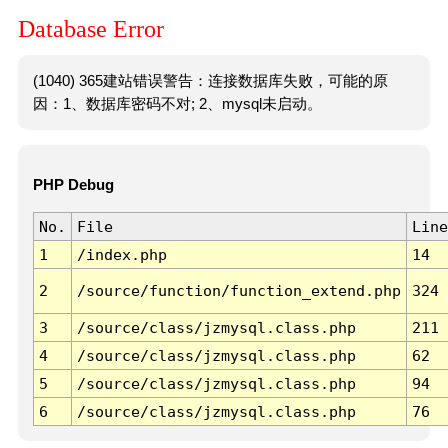
Database Error
(1040) 365建站错误警告：连接数据库失败，可能的原
因：1、数据库密码不对; 2、mysql未启动。
PHP Debug
No.
File
Line
1
/index.php
14
2
/source/function/function_extend.php
324
3
/source/class/jzmysql.class.php
211
4
/source/class/jzmysql.class.php
62
5
/source/class/jzmysql.class.php
94
6
/source/class/jzmysql.class.php
76