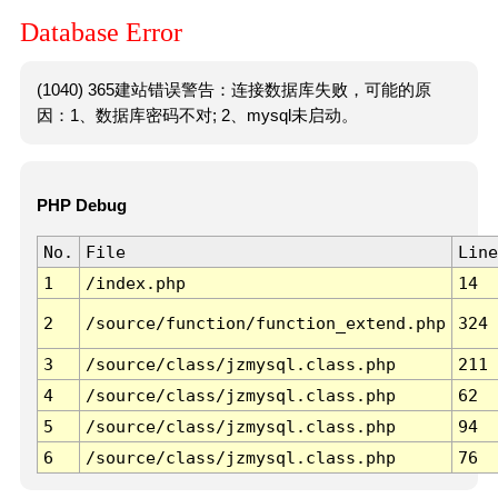
Database Error
(1040) 365建站错误警告：连接数据库失败，可能的原
因：1、数据库密码不对; 2、mysql未启动。
PHP Debug
No.
File
Line
1
/index.php
14
2
/source/function/function_extend.php
324
3
/source/class/jzmysql.class.php
211
4
/source/class/jzmysql.class.php
62
5
/source/class/jzmysql.class.php
94
6
/source/class/jzmysql.class.php
76